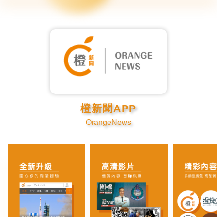
橙新聞APP
OrangeNews